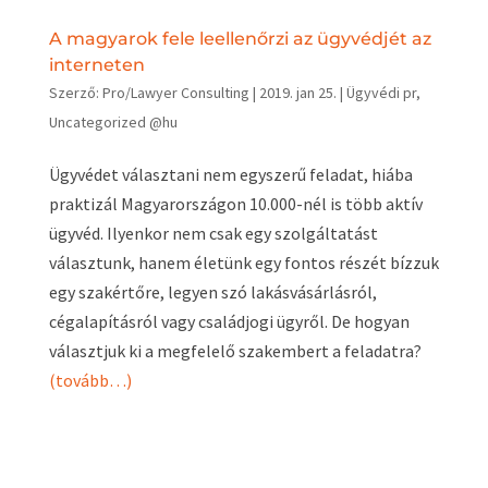
A magyarok fele leellenőrzi az ügyvédjét az
interneten
Szerző:
Pro/Lawyer Consulting
|
2019. jan 25.
|
Ügyvédi pr
,
Uncategorized @hu
Ügyvédet választani nem egyszerű feladat, hiába
praktizál Magyarországon 10.000-nél is több aktív
ügyvéd. Ilyenkor nem csak egy szolgáltatást
választunk, hanem életünk egy fontos részét bízzuk
egy szakértőre, legyen szó lakásvásárlásról,
cégalapításról vagy családjogi ügyről. De hogyan
választjuk ki a megfelelő szakembert a feladatra?
(tovább…)