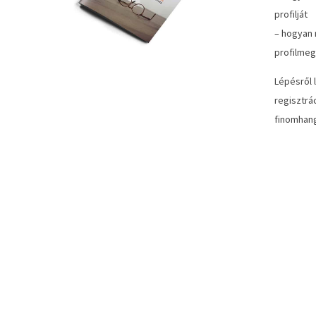
profilját
– hogyan 
profilmeg
Lépésről 
regisztrá
finomhang