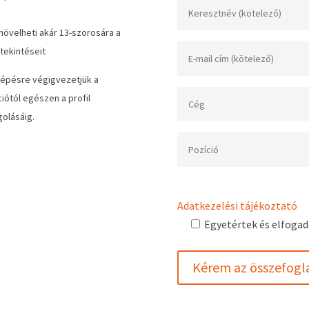
növelheti akár 13-szorosára a
tekintéseit
lépésre végigvezetjük a
ciótól egészen a profil
olásáig.
Adatkezelési tájékoztató
Egyetértek és elfoga