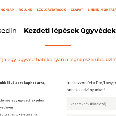
HONLAP
RÓLUNK
SZOLGÁLTATÁSOK
CSAPAT
LINKEDIN OKTAT
kedIn –
Kezdeti lépések ügyvéde
ja egy ügyvéd hatékonyan a legnépszerűbb üzleti
Iratkozzon fel a Pro/Lawyer
nkből választ kaphat arra,
önnek kiadványunkat!
érdemes egy ügyvédnek jelen
nkedIn-en
építse fel tökéletesen a