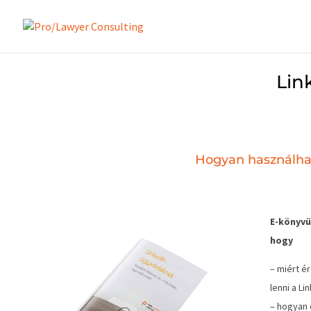
Lin
Hogyan használhat
E-könyvü
hogy
– miért 
lenni a Li
– hogyan 