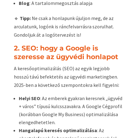
Blog
: A tartalommegosztás alapja
🔹
Tipp:
Ne csak a honlapunk újuljon meg, de az
arculatunk, logónk is ráncfelvarrásra szorulhat.
Gondoljuk át a logótervezést is!
2. SEO: hogy a Google is
szeresse az ügyvédi honlapot
A keresőoptimalizálás (SEO) az egyik legjobb
hosszú távú befektetés az ügyvédi marketingben.
2025-ben a következő szempontokra kell figyelni:
Helyi SEO
: Az emberek gyakran keresnek „ügyvéd
+ város” típusú kulcsszavakra. A Google Cégprofil
(korábban Google My Business) optimalizálása
elengedhetetlen.
Hangalapú keresés optimalizálása
: Az