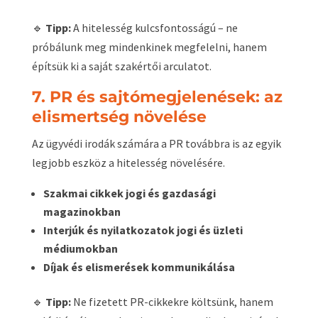
🔹
Tipp:
A hitelesség kulcsfontosságú – ne
próbálunk meg mindenkinek megfelelni, hanem
építsük ki a saját szakértői arculatot.
7. PR és sajtómegjelenések: az
elismertség növelése
Az ügyvédi irodák számára a PR továbbra is az egyik
legjobb eszköz a hitelesség növelésére.
Szakmai cikkek jogi és gazdasági
magazinokban
Interjúk és nyilatkozatok jogi és üzleti
médiumokban
Díjak és elismerések kommunikálása
🔹
Tipp:
Ne fizetett PR-cikkekre költsünk, hanem