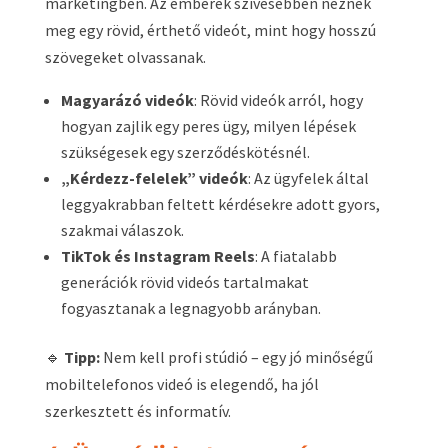
marketingben. Az emberek szívesebben néznek
meg egy rövid, érthető videót, mint hogy hosszú
szövegeket olvassanak.
Magyarázó videók
: Rövid videók arról, hogy
hogyan zajlik egy peres ügy, milyen lépések
szükségesek egy szerződéskötésnél.
„Kérdezz-felelek” videók
: Az ügyfelek által
leggyakrabban feltett kérdésekre adott gyors,
szakmai válaszok.
TikTok és Instagram Reels
: A fiatalabb
generációk rövid videós tartalmakat
fogyasztanak a legnagyobb arányban.
🔹
Tipp:
Nem kell profi stúdió – egy jó minőségű
mobiltelefonos videó is elegendő, ha jól
szerkesztett és informatív.