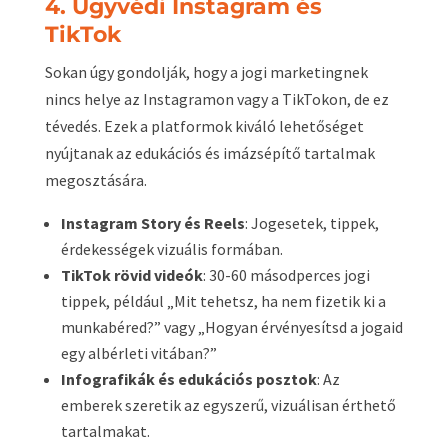
4. Ügyvédi Instagram és
TikTok
Sokan úgy gondolják, hogy a jogi marketingnek
nincs helye az Instagramon vagy a TikTokon, de ez
tévedés. Ezek a platformok kiváló lehetőséget
nyújtanak az edukációs és imázsépítő tartalmak
megosztására.
Instagram Story és Reels
: Jogesetek, tippek,
érdekességek vizuális formában.
TikTok rövid videók
: 30-60 másodperces jogi
tippek, például „Mit tehetsz, ha nem fizetik ki a
munkabéred?” vagy „Hogyan érvényesítsd a jogaid
egy albérleti vitában?”
Infografikák és edukációs posztok
: Az
emberek szeretik az egyszerű, vizuálisan érthető
tartalmakat.