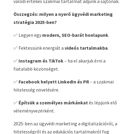
valódi értékes szakmai tartalmat adjunk a sajtónak.
Összegzés: milyen a nyerő ügyvédi marketing
stratégia 2025-ben?
✅ Legyen egy
modern, SEO-barát honlapunk
.
✅ Fektessünk energiát a
videós tartalmakba
.
✅
Instagram és TikTok
– ha el akarjuk érni a
fiatalabb közönséget.
✅
Facebook helyett LinkedIn és PR
– a szakmai
hitelesség növelésére.
✅
Építsük a személyes márkánkat
és lépjünk elő
véleményvezérként.
2025-ben az ügyvédi marketing a digitalizációról, a
hitelességről és az edukációs tartalmakról fog