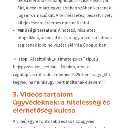
okostelefonok és hangalapú asszisztensek (pl.
Siri, Alexa) miatt egyre többen szóban keresnek
jogi információkat. A természetes, beszélt nyelvi
kifejezésekre érdemes optimalizálni.
Minőségi tartalom
: A hosszú, részletes
blogcikkek, útmutatók és magyarázó tartalmak
segítenek jobb helyezést elérni a Google-ben.
🔹
Tipp:
Készítsünk „ultimate guide” típusú
bejegyzéseket, például „Minden, amit a
cégalapításról tudni érdemes 2025-ben” vagy „Mit
tegyek, ha munkaügyi pert indítanak ellenem?”
3. Videós tartalom
ügyvédeknek: a hitelesség és
elérhetőség kulcsa
A videó egyre fontosabb eszköz az ügyvédi