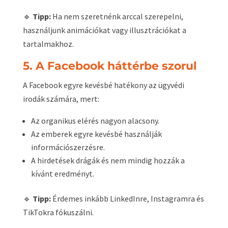
🔹
Tipp:
Ha nem szeretnénk arccal szerepelni,
használjunk animációkat vagy illusztrációkat a
tartalmakhoz.
5. A Facebook háttérbe szorul
A Facebook egyre kevésbé hatékony az ügyvédi
irodák számára, mert:
Az organikus elérés nagyon alacsony.
Az emberek egyre kevésbé használják
információszerzésre.
A hirdetések drágák és nem mindig hozzák a
kívánt eredményt.
🔹
Tipp:
Érdemes inkább LinkedInre, Instagramra és
TikTokra fókuszálni.