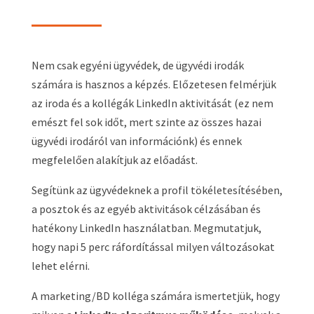
Nem csak egyéni ügyvédek, de ügyvédi irodák
számára is hasznos a képzés. Előzetesen felmérjük
az iroda és a kollégák LinkedIn aktivitását (ez nem
emészt fel sok időt, mert szinte az összes hazai
ügyvédi irodáról van információnk) és ennek
megfelelően alakítjuk az előadást.
Segítünk az ügyvédeknek a profil tökéletesítésében,
a posztok és az egyéb aktivitások célzásában és
hatékony LinkedIn használatban. Megmutatjuk,
hogy napi 5 perc ráfordítással milyen változásokat
lehet elérni.
A marketing/BD kolléga számára ismertetjük, hogy