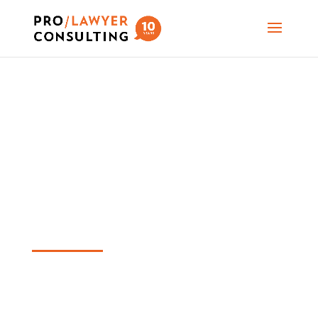
LINKEDIN HASZNÁLAT
ÜGYVÉDEKNEK
KÉPZÉS
Regisztrált a LinkedInen, de nem