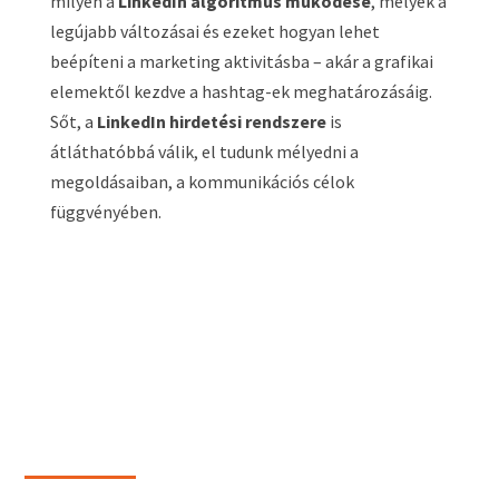
milyen a
LinkedIn algoritmus működése
, melyek a
legújabb változásai és ezeket hogyan lehet
beépíteni a marketing aktivitásba – akár a grafikai
elemektől kezdve a hashtag-ek meghatározásáig.
Sőt, a
LinkedIn hirdetési rendszere
is
átláthatóbbá válik, el tudunk mélyedni a
megoldásaiban, a kommunikációs célok
függvényében.
Egyénre szabott
LinkedIn
tanácsadás