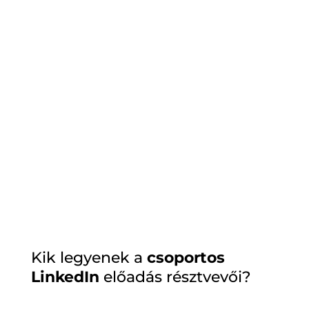
Az előadás/workshop után igény esetén
négyszemközt, egyesével segítünk a profilok
beállításában, finomhangolásában, a
szövegezésben és a posztok trendjeinek
kialakításában.
Kik legyenek a
csoportos
LinkedIn
előadás résztvevői?