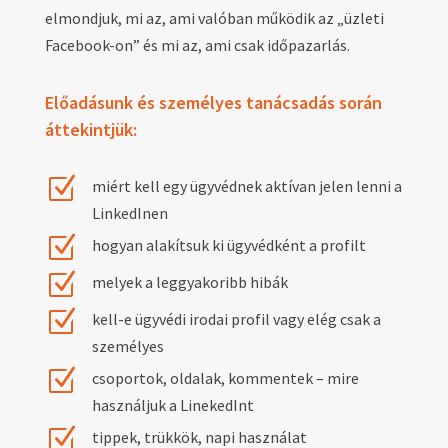
elmondjuk, mi az, ami valóban működik az „üzleti
Facebook-on” és mi az, ami csak időpazarlás.
Előadásunk és személyes tanácsadás során
áttekintjük:
Z
miért kell egy ügyvédnek aktívan jelen lenni a
LinkedInen
Z
hogyan alakítsuk ki ügyvédként a profilt
Z
melyek a leggyakoribb hibák
Z
kell-e ügyvédi irodai profil vagy elég csak a
személyes
Z
csoportok, oldalak, kommentek – mire
használjuk a LinekedInt
Z
tippek, trükkök, napi használat