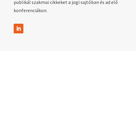
publikál szakmai cikkeket a jogi sajtóban és ad elő
konferenciákon.
LinkedIn oktatás
ajánlatot
kérek!