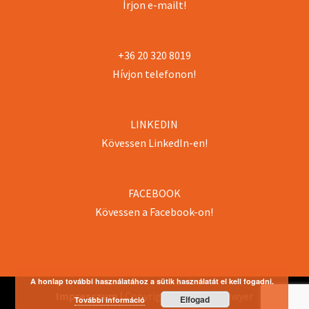
Írjon e-mailt!
+36 20 320 8019
Hívjon telefonon!
LINKEDIN
Kövessen LinkedIn-en!
FACEBOOK
Kövessen a Facebook-on!
A honlap további használatához a sütik használatát el kell fogadni.
Impresszum |
Copyright 2018 Pro/Lawyer
Elfogad
További információ