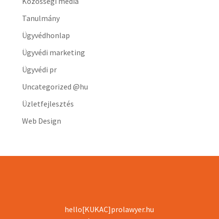
Közösségi média
Tanulmány
Ügyvédhonlap
Ügyvédi marketing
Ügyvédi pr
Uncategorized @hu
Üzletfejlesztés
Web Design
hello[KUKAC]prolawyer.hu