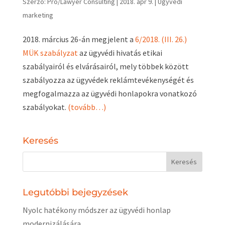
Szerző:
Pro/Lawyer Consulting
|
2018. ápr 9.
|
Ügyvédi
marketing
2018. március 26-án megjelent a
6/2018. (III. 26.)
MÜK szabályzat
az ügyvédi hivatás etikai
szabályairól és elvárásairól, mely többek között
szabályozza az ügyvédek reklámtevékenységét és
megfogalmazza az ügyvédi honlapokra vonatkozó
szabályokat.
(tovább…)
Keresés
Legutóbbi bejegyzések
Nyolc hatékony módszer az ügyvédi honlap
modernizálására