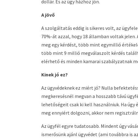
dollár. És az ügy házhoz jön.
A jövő
A szolgáltatás eddig is sikeres volt, az ügyfe
70%-át azzal, hogy 18 államban voltak jelen.
meg egy kérdést, több mint egymillió értékel
több mint 9 millió megválaszolt kérdés talá
elérhető és minden kamarai szabályzatnak me
Kinek jó ez?
Az ügyvédeknek ez miért jó? Nulla befektetésse
megkeresésnél megvan a hosszabb távú ügyfé
lehetőségeit csak ki kell használniuk. Ha úgy
meg ennyiért dolgozni, akkor nem regisztráln
Az ügyfél egyre tudatosabb. Mindent úgy vásár
ismerősünk ajánl ügyvédet (ami továbbra is az