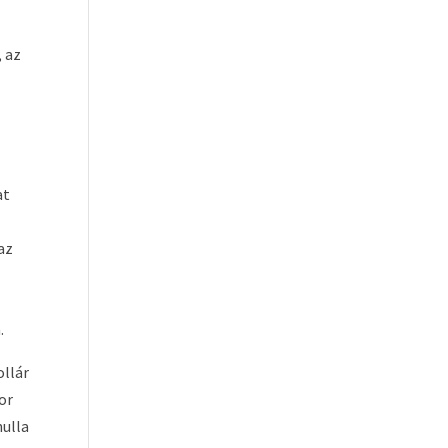
, az
at
az
z
.
ollár
or
nulla