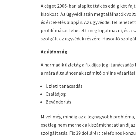
A céget 2006-ban alapították és eddig két fajt
kisokost. Az ügyvédlistán megtalálhatók volta
és értékelés alapján. Az ügyvéddel fel lehetett
problémákat lehetett megfogalmazni, és a sza
szolgált az ügyvédek részére. Hasonló szolgá
Az újdonság
A harmadik üzletág a fix díjas jogi tanácsadás
a mára általánosnak számító online vásárlási 
Üzleti tanácsadás
Családjog
Bevándorlás
Mivel még mindig az a legnagyobb probléma, 
esetleg nem mernek a kiszámíthatatlan díjazá
szolgáltatás. Fix 39 dollárért telefonos konz