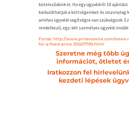
köteleződünk el. Ha egy ügyvédről 10 ajánlást 
kalkulálhatjuk a költségeinket és viszonylag
amihez ügyvédi segítségre van szükségünk. Ez
rendelkező, egy-két személyes ügyvédi irodák 
Forrás:
http://www.prnewswire.com/news-rele
for-a-fixed-price-300217195.html
Szeretne még több üg
információt, ötletet 
Iratkozzon fel hírlevelün
kezdeti lépések ügyv