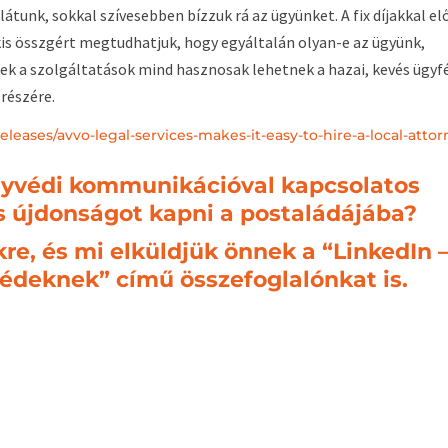
látunk, sokkal szívesebben bízzuk rá az ügyünket. A fix díjakkal el
 kis összgért megtudhatjuk, hogy egyáltalán olyan-e az ügyünk,
ek a szolgáltatások mind hasznosak lehetnek a hazai, kevés ügyfé
részére.
ases/avvo-legal-services-makes-it-easy-to-hire-a-local-attor
yvédi kommunikációval kapcsolatos
és újdonságot kapni a postaládájába?
kre, és mi elküldjük önnek a “LinkedIn 
édeknek” című összefoglalónkat is.