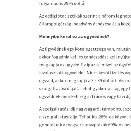
folyamodás 2995 dollár.
Az eddigi statisztikák szerint a három legnép
állampolgársági beadvány átnézése és a közö
Mennyibe kerül ez az ügyvédnek?
Az ügyvédnek egy kötelezettsége van, miután r
akkor fogadnia kell és tanácsadást kell nyújta
megkapja az ügyvéd. Ez igaz is, mivel az ügy
kiválasztott ügyvéddel. Nincs késői fizetés va
ügyvéd, akkor megkapja a 3 x 39 dollárt. Visz
szolgáltatási díjjal”. Tehát gyakorlatilag egy
ügyvédnek nem kell regisztrációs vagy havi díja
A szolgáltatási díj nagyságáról támpontul sz
a szolgáltatási díja. Tehát kb. 26%-os közvetí
gondoljunk a magyar könyvplázák 60%-os bekerü