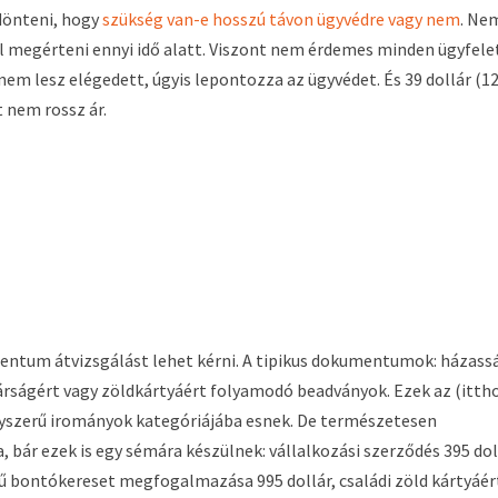
 dönteni, hogy
szükség van-e hosszú távon ügyvédre vagy nem
. Ne
l megérteni ennyi idő alatt. Viszont nem érdemes minden ügyfele
nem lesz elégedett, úgyis lepontozza az ügyvédet. És 39 dollár (1
t nem rossz ár.
entum átvizsgálást lehet kérni. A tipikus dokumentumok: házass
árságért vagy zöldkártyáért folyamodó beadványok. Ezek az (itth
gyszerű irományok kategóriájába esnek. De természetesen
bár ezek is egy sémára készülnek: vállalkozási szerződés 395 dol
erű bontókereset megfogalmazása 995 dollár, családi zöld kártyáér