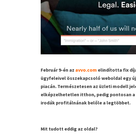
Február 9-én az
avvo.com
elindította fix d
ügyfeleivel összekapcsoló weboldal egy új 
piacán. Természetesen az üzleti modell je
elképzelhetetlen itthon, pedig pontosan a
irodák profitálnának belőle a legtöbbet.
Mit tudott eddig az oldal?