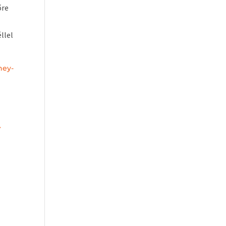
őre
llel
ney-
–