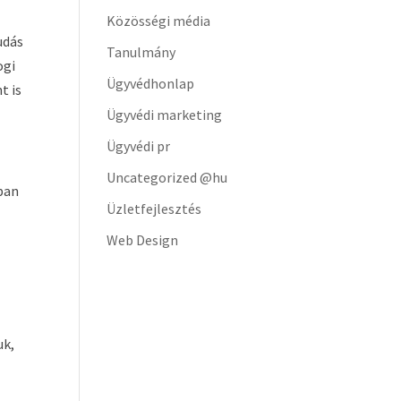
Közösségi média
udás
Tanulmány
ogi
Ügyvédhonlap
t is
Ügyvédi marketing
Ügyvédi pr
Uncategorized @hu
kban
Üzletfejlesztés
Web Design
uk,