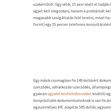
szakértőtől. Úgy vélik, 15 perc alatt el tudják
ügyet kell megoldani, hanem a problémát kel
magasabb szolgáltatás felé terelni, mivel ha 
forint) egy 15 perces telefonos konzultációér
Egy másik csomagban fix 149 dollárért dokum
szerződés, vállalkozási szerződés, állampolg
gyakran
ügyvédi közfelháborodást
kiváltó) e
bonyolultabb dokumentumoknak is van fix ára, 
egyszemélyes Kft. alapítás 595 dollár, egysz