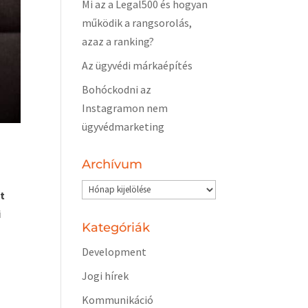
Mi az a Legal500 és hogyan
működik a rangsorolás,
azaz a ranking?
Az ügyvédi márkaépítés
Bohóckodni az
Instagramon nem
ügyvédmarketing
z
Archívum
Archívum
t
i
Kategóriák
Development
Jogi hírek
Kommunikáció