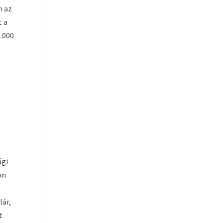
m az
t a
2.000
ági
on
lár,
t