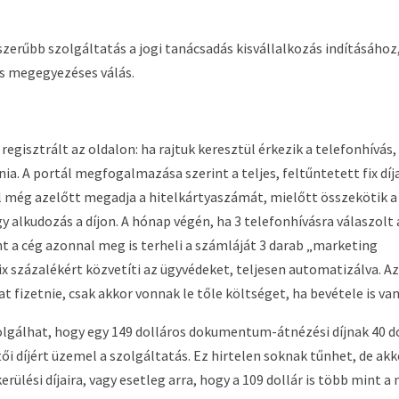
szerűbb szolgáltatás a jogi tanácsadás kisvállalkozás indításához
s megegyezéses válás.
egisztrált az oldalon: ha rajtuk keresztül érkezik a telefonhívás,
nia. A portál megfogalmazása szerint a teljes, feltűntetett fix díj
fél még azelőtt megadja a hitelkártyaszámát, mielőtt összekötik a
gy alkudozás a díjon. A hónap végén, ha 3 telefonhívásra válaszolt 
ont a cég azonnal meg is terheli a számláját 3 darab „marketing
 fix százalékért közvetíti az ügyvédeket, teljesen automatizálva. A
t fizetnie, csak akkor vonnak le tőle költséget, ha bevétele is van
olgálhat, hogy egy 149 dolláros dokumentum-átnézési díjnak 40 d
tői díjért üzemel a szolgáltatás. Ez hirtelen soknak tűnhet, de akk
lési díjaira, vagy esetleg arra, hogy a 109 dollár is több mint a 