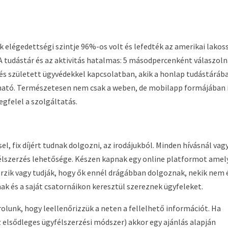
lek elégedettségi szintje 96%-os volt és lefedték az amerikai lakos
 A tudástár és az aktivitás hatalmas: 5 másodpercenként válaszol
és született ügyvédekkel kapcsolatban, akik a honlap tudástáráb
lható. Természetesen nem csak a weben, de mobilapp formájában 
gfelel a szolgáltatás.
l, fix díjért tudnak dolgozni, az irodájukból. Minden hívásnál vag
lszerzés lehetősége. Készen kapnak egy online platformot amel
 érzik vagy tudják, hogy ők ennél drágábban dolgoznak, nekik nem 
ak és a saját csatornáikon keresztül szereznek ügyfeleket.
olunk, hogy leellenőrizzük a neten a fellelhető információt. Ha
 elsődleges ügyfélszerzési módszer) akkor egy ajánlás alapján