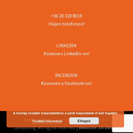
+36 20 320 8019
Hívjon telefonon!
LINKEDIN
Kövessen LinkedIn-en!
FACEBOOK
Kövessen a Facebook-on!
A honlap további használatához a sütik használatát el kell fogadni.
Impresszum |
Copyright 2018 Pro/Lawyer
Elfogad
További információ
Consulting. All rigths reserved.
| Website: ZK Design