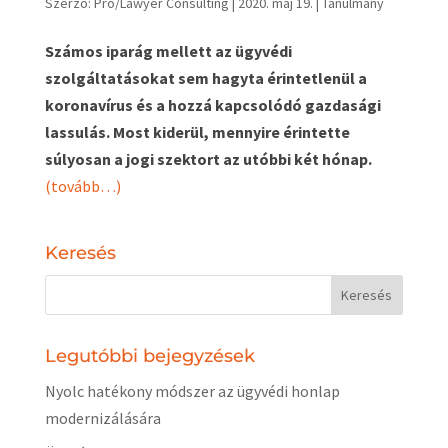
Szerző:
Pro/Lawyer Consulting
|
2020. máj 19.
|
Tanulmány
Számos iparág mellett az ügyvédi
szolgáltatásokat sem hagyta érintetlenül a
koronavírus és a hozzá kapcsolódó gazdasági
lassulás. Most kiderül, mennyire érintette
súlyosan a jogi szektort az utóbbi két hónap.
(tovább…)
Keresés
Legutóbbi bejegyzések
Nyolc hatékony módszer az ügyvédi honlap
modernizálására