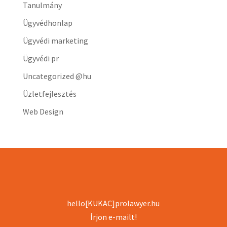
Tanulmány
Ügyvédhonlap
Ügyvédi marketing
Ügyvédi pr
Uncategorized @hu
Üzletfejlesztés
Web Design
hello[KUKAC]prolawyer.hu
Írjon e-mailt!